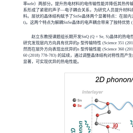
率κele）两部分。提升热电材料的电传输性能并降低其热
系形成了紧密的声子—电子耦合关系，为研究人员提升材料的
料。层状的晶体结构赋予了SnSe晶体两个显著特点：在层内方
t)。这两个特点为解耦SnSe晶体的电声耦合带来了独特优势 (Science 3
赵立东教授课题组长期开发SnQ (Q = Se, S)晶体的热电性能
研究发现层内方向具有优异的p 型传输特性 (Science 351 (2016) 141-144
然而在层外方向表现出优异的n 型传输性能 (Science 360 (201
60 (2018) 778-783) 的延续，通过调整晶体结构
显著，可实现优异的热电性能。