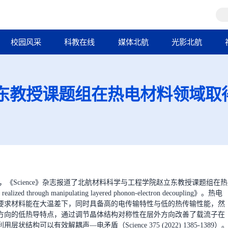
校园风采
科教在线
媒体北航
光影北航
赵立东教授课题组在热电材料领域
25日，《Science》杂志报道了北航材料科学与工程学院赵立东教授课题组在热
ed through manipulating layered phonon-electron decoupling》。热电
要求材料能在大温差下，同时具备高的电传输特性与低的热传输性能，然
方向的低热导特点，通过调节晶体结构对称性在层外方向改善了载流子在
以有效解耦声—电矛盾（Science 375 (2022) 1385-1389）