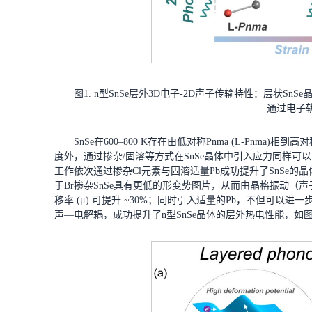
图1. n型SnSe层外3D电子-2D声子传输特性：层状
通过电子
SnSe在600–800 K存在由低对称Pnma (L-Pnma)
度外，通过掺杂/固溶等方式在SnSe晶体中引入应力同样
工作依次通过掺杂Cl元素与固溶适量Pb成功提升了SnSe的
于Br掺杂SnSe具有更低的形变势图片，从而由晶格振动
移率 (μ) 可提升 ~30%；同时引入适量的Pb，不但可以进一
声—电解耦，成功提升了n型SnSe晶体的层外热电性能，如图