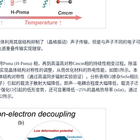
SnSe晶体利用其层结构抑制了（晶格振动）声子传输，但是与声子不同的电子
轨道重叠传输实现隧穿。
相到高对称Pnma (H-Pnma) 相，再到高温高对称Cmcm相的持续性相变过程。除温
可以实现晶体结构对称性的调整，从而优化材料的热电性能，如图1所示。本
晶体结构对称性（通过高温同步辐射实验验证）。分析表明Cl掺杂SnSe相比
（声子）引起的载流子散射大幅降低，即声—电耦合程度大幅降低，载流子迁
步强化Cl引起的低形变势，还可显著降低 ~25%的晶格热导率 (κlat)，通过
2所示。