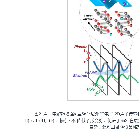
图2. 声—电解耦增强n 型SnSe层外3D电子-2D声子传输特性：
8) 778-783); (b) Cl掺杂Se位降低了形变势，促进
变势，还可显著降低晶格热导率 (Sc