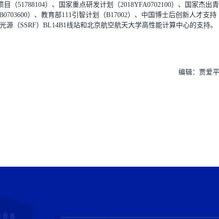
788104）、国家重点研发计划（2018YFA0702100）、国家杰出青
B0703600）、教育部111引智计划（B17002）、中国博士后创新人才支持
射光源（SSRF）BL14B1线站和北京航空航天大学高性能计算中心的支持。
编辑：贾爱