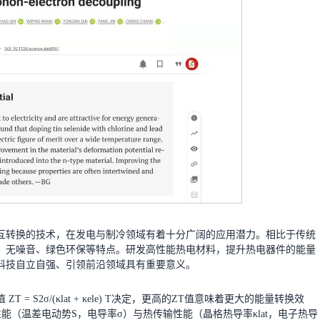
互转换的技术，在发电与制冷领域有着十分广阔的应用潜力。相比于传统
、无噪音、绿色环保等特点。研发高性能热电材料，提升热电器件的能量
科技自立自强、引领前沿领域具有重要意义。
S2σ/(κlat + κele) T决定，更高的ZT值意味着更大的能量转换效
能（温差电动势S，电导率σ）与热传输性能（晶格热导率κlat，电子热导