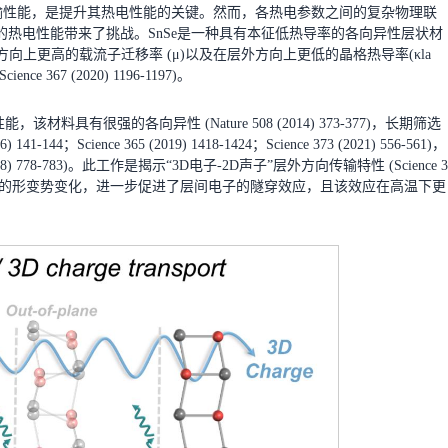
传输性能，是提升其热电性能的关键。然而，各热电参数之间的复杂物理联
热电性能带来了挑战。SnSe是一种具有本征低热导率的各向异性层状材
向上更高的载流子迁移率 (μ)以及在层外方向上更低的晶格热导率(κla
67 (2020) 1196-1197)。
，该材料具有很强的各向异性 (Nature 508 (2014) 373-377)，长期筛选
；Science 365 (2019) 1418-1424；Science 373 (2021) 556-561)，
8) 778-783)。此工作是揭示“3D电子-2D声子”层外方向传输特性 (Science 3
对称性而产生的形变势变化，进一步促进了层间电子的隧穿效应，且该效应在高温下更