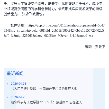
维，提升人工智能综合素养，培养学生运用智能思维分析、解决专
业领域复杂问题的跨学科创新能力，最终形成适应技术变革的持续
创新能力。”张永飞教授说。
媒体链接：https://app.bjtitle.com/8816/newshow.php?newsid=6647
634&src=stream&typeid=68&did=2db11ff580af4240b3e10557720402c5
&ff=fz&uid=325963&show=0&fSize=M&ver=3.4.1&mood=wx
编辑：贾爱平
最近新闻
2026.04.24
《人民日报》整版：一同奔赴更广阔的星辰大海
2026.04.21
航空科学与工程学院220577班：强基固本 志在蓝天