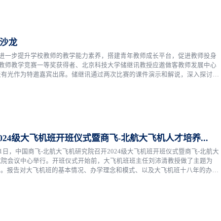
享沙龙
为进一步提升学校教师的教学能力素养，搭建青年教师成长平台，促进教师投身
年教师教学竞赛一等奖获得者、北京科技大学储继讯教授应邀做客教师发展中心
张有光作为特邀嘉宾出席。储继讯通过两次比赛的课件演示和解说，深入探讨知
“数形结合”，运用动画演...
24级大飞机班开班仪式暨商飞-北航大飞机人才培养...
1日，中国商飞-北航大飞机研究院召开2024级大飞机班开班仪式暨商飞-北航大
究院会议中心举行。开班仪式开始前，大飞机班班主任刘沛清教授做了主题为
告。报告对大飞机班的基本情况、办学理念和模式、以及大飞机班十八年的办学
、提升、增强”的八字办学方针，鼓励大飞机班的每位同学热爱自己的专业，为