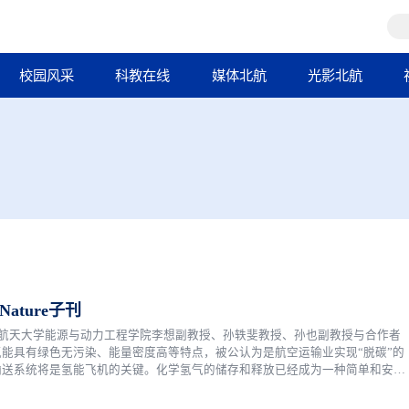
校园风采
科教在线
媒体北航
光影北航
ture子刊
空航天大学能源与动力工程学院李想副教授、孙轶斐教授、孙也副教授与合作者
能具有绿色无污染、能量密度高等特点，被公认为是航空运输业实现“脱碳”的
输送系统将是氢能飞机的关键。化学氢气的储存和释放已经成为一种简单和安全
仍然在有效的（脱）氢化...