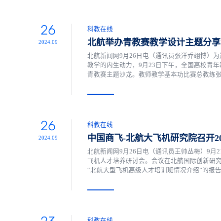
26
科教在线
​北航举办青教赛教学设计主题分
2024.09
北航新闻网9月26日电（通讯员张洋乔翊博）
教学的内生动力，9月23日下午，全国高校青
青教赛主题沙龙。教师教学基本功比赛总教练
识理解、引入、构建、提升的教学设计模式。强调
26
科教在线
中国商飞-北航大飞机研究院召开20
2024.09
北航新闻网9月26日电（通讯员王帅丛梅）9月2
飞机人才培养研讨会。会议在北航国际创新研
“北航大型飞机高级人才培训班情况介绍”的报
历史做了详细的介绍。刘沛清强调“工程、融合
未来的航空事业做出贡献。开...
科教在线