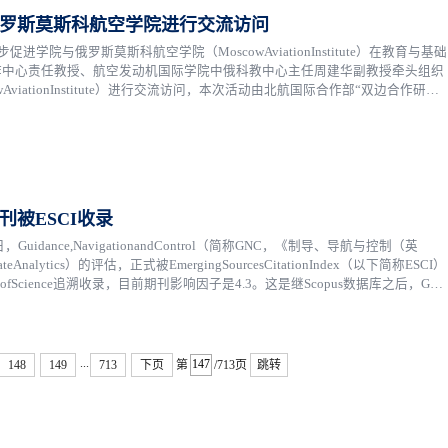
罗斯莫斯科航空学院进行交流访问
院与俄罗斯莫斯科航空学院（MoscowAviationInstitute）在教育与基础
作中心责任教授、航空发动机国际学院中俄科教中心主任周建华副教授牵头组织
viationInstitute）进行交流访问，本次活动由北航国际合作部“双边合作研讨
年，是俄罗斯在航空航...
被ESCI收录
dance,NavigationandControl（简称GNC，《制导、导航与控制（英
lytics）的评估，正式被EmergingSourcesCitationIndex（以下简称ESCI）
cience追溯收录，目前期刊影响因子是4.3。这是继Scopus数据库之后，GN
标志着期刊得到了国际学术...
...
148
149
713
下页
第
/713页
跳转