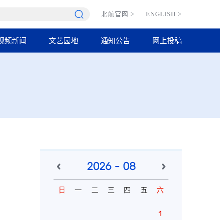
北航官网
>
ENGLISH
>
视频新闻
文艺园地
通知公告
网上投稿
2026 - 08
日
一
二
三
四
五
六
1