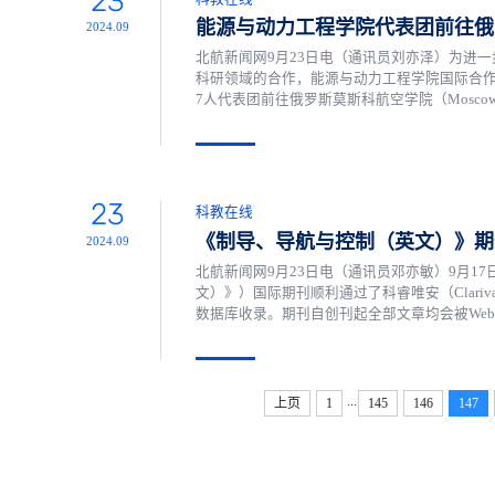
23
能源与动力工程学院代表团前往俄
2024.09
北航新闻网9月23日电（通讯员刘亦泽）为进一步促进学
科研领域的合作，能源与动力工程学院国际合
7人代表团前往俄罗斯莫斯科航空学院（MoscowA
会资助计划”支持。莫斯科航空学院成立于1930
23
科教在线
《制导、导航与控制（英文）》期刊
2024.09
北航新闻网9月23日电（通讯员邓亦敏）9月17日，Gui
文）》）国际期刊顺利通过了科睿唯安（ClarivateAna
数据库收录。期刊自创刊起全部文章均会被WebofS
期刊入选的又一重要数据库，被ESCI数据库收录
...
上页
1
145
146
147