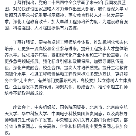
丁薛祥指出，党的二十届四中全会擘画了未来5年我国发展蓝
图，对加快建设国家战略人才力量作出重大部署。我们要深入学习
贯彻习近平总书记重要指示精神，落实教育科技人才一体发展要
求，深化工程教育改革，加大卓越工程师培养力度，为建设教育强
国、科技强国、人才强国提供有力支撑。
丁薛祥强调，要完善卓越工程师培养体系，推动机制化常态化
培养，让更多一流高校和企业参与进来，提升工程技术人才整体培
养水平。优化培养布局，紧扣现代化产业体系和工程建设需要，向
更多急需领域拓展。强化标准引领和政策保障，加强导师队伍建
设，深化产教融合、校企合作，提高人才培养质效。提升工程教育
国际化水平，推进工程师资格和工程教育标准多双边互认，更好服
务企业“走出去”。有关部门要履职尽责，高校要扛起立德树人主体责
任，企业要发挥支撑作用，凝聚共识、形成合力，推动卓越工程师
培养不断取得新成效。
座谈会上，中央组织部、国务院国资委、北京市、北京航空航
天大学、华中科技大学、中国电子科技集团负责同志，以及高校导
师和研究生代表作了发言。中央和国家机关有关部门负责同志，部
分省市负责同志，有关高校、企业和科研机构主要负责同志参加会
议。