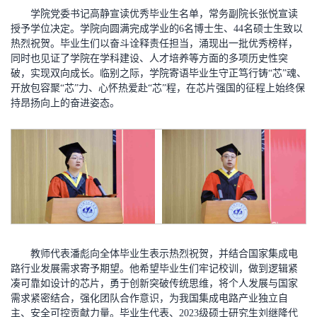
学院党委书记高静宣读优秀毕业生名单，常务副院长张悦宣读
授予学位决定。学院向圆满完成学业的6名博士生、44名硕士生致以
热烈祝贺。毕业生们以奋斗诠释责任担当，涌现出一批优秀榜样，
同时也见证了学院在学科建设、人才培养等方面的多项历史性突
破，实现双向成长。临别之际，学院寄语毕业生守正笃行铸“芯”魂、
开放包容聚“芯”力、心怀热爱赴“芯”程，在芯片强国的征程上始终保
持昂扬向上的奋进姿态。
教师代表潘彪向全体毕业生表示热烈祝贺，并结合国家集成电
路行业发展需求寄予期望。他希望毕业生们牢记校训，做到逻辑紧
凑可靠如设计的芯片，勇于创新突破传统思维，将个人发展与国家
需求紧密结合，强化团队合作意识，为我国集成电路产业独立自
主、安全可控贡献力量。毕业生代表、2023级硕士研究生刘继隆代