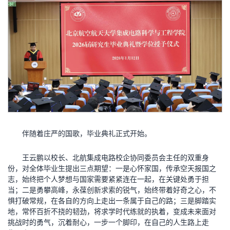
伴随着庄严的国歌，毕业典礼正式开始。
王云鹏以校长、北航集成电路校企协同委员会主任的双重身
份，对全体毕业生提出三点期望：一是心怀家国，传承空天报国之
志，始终把个人梦想与国家需要紧紧连在一起，在关键处勇于担
当；二是勇攀高峰，永葆创新求索的锐气，始终带着好奇之心，不
惧打破常规，在各自的方向上走出一条属于自己的路；三是脚踏实
地，常怀百折不挠的韧劲，将求学时代练就的执着，变成未来面对
挑战时的勇气，沉着耐心，一步一个脚印，在自己的人生路上走