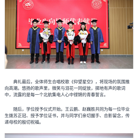
典礼最后，全体师生合唱校歌《仰望星空》，将现场的氛围推
向高潮。悠扬的歌声里，微笑与泪花一同绽放，掷地有声的歌词
中，流露的是每一个北航集电人心中铿锵的青春誓言。
随后，学位授予仪式开始。王云鹏、赵巍胜共同为每一位毕业
生拨苏正冠、授予学位证书，并与同学们亲切握手、合影留念，传
递母校的殷切祝福。