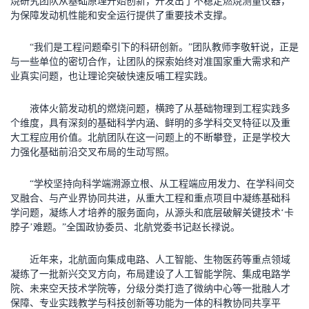
烧研究团队从基础原理开始创新，开发出了不稳定燃烧测量仪器，
为保障发动机性能和安全运行提供了重要技术支撑。
“我们是工程问题牵引下的科研创新。”团队教师李敬轩说，正是
与一些单位的密切合作，让团队的探索始终对准国家重大需求和产
业真实问题，也让理论突破快速反哺工程实践。
液体火箭发动机的燃烧问题，横跨了从基础物理到工程实践多
个维度，具有深刻的基础科学内涵、鲜明的多学科交叉特征以及重
大工程应用价值。北航团队在这一问题上的不断攀登，正是学校大
力强化基础前沿交叉布局的生动写照。
“学校坚持向科学端溯源立根、从工程端应用发力、在学科间交
叉融合、与产业界协同共进，从重大工程和重点项目中凝练基础科
学问题，凝练人才培养的服务面向，从源头和底层破解关键技术‘卡
脖子’难题。”全国政协委员、北航党委书记赵长禄说。
近年来，北航面向集成电路、人工智能、生物医药等重点领域
凝练了一批新兴交叉方向，布局建设了人工智能学院、集成电路学
院、未来空天技术学院等，分级分类打造了微纳中心等一批融人才
保障、专业实践教学与科技创新等功能为一体的科教协同共享平