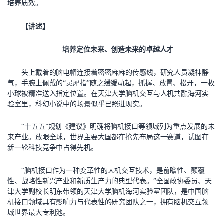
培养质效。
【讲述】
培养定位未来、创造未来的卓越人才
头上戴着的脑电帽连接着密密麻麻的传感线，研究人员凝神静
气，手腕上佩戴的“灵犀指”随之缓缓动起，抓握、放置、松开，一枚
小球被精准送入指定位置。在天津大学脑机交互与人机共融海河实
验室里，科幻小说中的场景似乎已照进现实。
“十五五”规划《建议》明确将脑机接口等领域列为重点发展的未
来产业。放眼全球，世界主要大国都在抢先布局这一赛道，试图在
新一轮科技竞争中占得先机。
“脑机接口作为一种变革性的人机交互技术，是前瞻性、颠覆
性、战略性新兴产业和新质生产力的典型代表。”全国政协委员、天
津大学副校长明东带领的天津大学脑机海河实验室团队，是中国脑
机接口领域具有影响力与代表性的研究团队之一，拥有脑机交互领
域世界最大专利池。