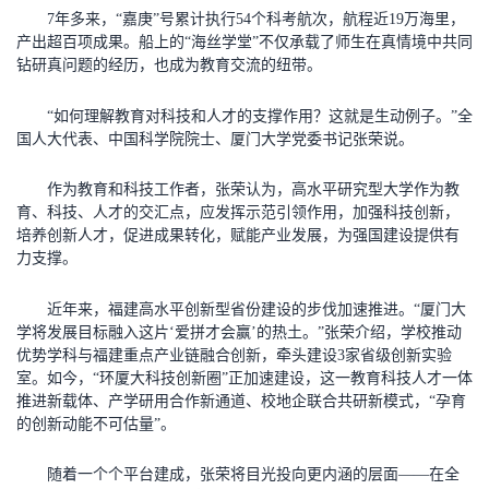
7年多来，“嘉庚”号累计执行54个科考航次，航程近19万海里，
产出超百项成果。船上的“海丝学堂”不仅承载了师生在真情境中共同
钻研真问题的经历，也成为教育交流的纽带。
“如何理解教育对科技和人才的支撑作用？这就是生动例子。”全
国人大代表、中国科学院院士、厦门大学党委书记张荣说。
作为教育和科技工作者，张荣认为，高水平研究型大学作为教
育、科技、人才的交汇点，应发挥示范引领作用，加强科技创新，
培养创新人才，促进成果转化，赋能产业发展，为强国建设提供有
力支撑。
近年来，福建高水平创新型省份建设的步伐加速推进。“厦门大
学将发展目标融入这片‘爱拼才会赢’的热土。”张荣介绍，学校推动
优势学科与福建重点产业链融合创新，牵头建设3家省级创新实验
室。如今，“环厦大科技创新圈”正加速建设，这一教育科技人才一体
推进新载体、产学研用合作新通道、校地企联合共研新模式，“孕育
的创新动能不可估量”。
随着一个个平台建成，张荣将目光投向更内涵的层面——在全