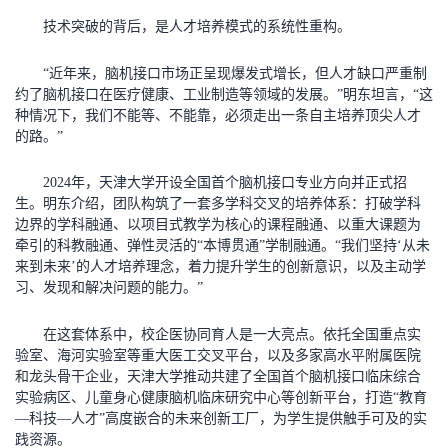
技术突破的背后，是人才培养模式的系统性重构。
“近年来，脑机接口市场正呈现爆发式增长，但人才缺口严重制
约了脑机接口在医疗健康、工业制造等领域的发展。”明东坦言，“这
种情况下，我们不能等、不能靠，必须走出一条自主培养顶尖人才
的路。”
2024年，天津大学开设全国首个脑机接口专业方向并正式招
生。明东介绍，团队构筑了一套多学科交叉的培养体系：打破学科
边界的学科融通、以项目式教学为核心的课程融通、以重大课题为
牵引的科教融通、弹性灵活的“本博贯通”学制融通。“我们坚持‘从未
来到未来’的人才培养理念，着力提升学生的创新意识，以及主动学
习、发现和解决问题的能力。”
在这套体系中，校企医协同育人是一大亮点。依托全国重点实
验室、海河实验室等重大医工交叉平台，以及多家高水平附属医院
和龙头骨干企业，天津大学推动共建了全国首个脑机接口临床综合
实验病区、儿童身心健康脑机临床研究中心等创新平台，打造“教育
—科技—人才”高度嵌合的未来创新工厂，为学生提供触手可及的实
践资源。