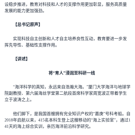
设稳步推进，教育对科技和人才的支撑作用更加彰显，服务高质量
发展的能力更加强劲。
【总书记原声】
实现科技自主创新和人才自主培养良性互动，教育要进一步发
挥先导性、基础性支撑作用。
【讲述】
将“育人”浸润至科研一线
“海洋科学的真知，永远来自浩瀚大海。”厦门大学海洋与地球学
院副教授、第六届海丝学堂第二航段首席科学家周宽波正带着学生
立于波涛之上。
他们脚下，是我国首艘拥有完全知识产权的“嘉庚”号科考船。自
2018年启航以来，415名本科生登上这艘移动的“海上实验室”，通过1
41天的海上综合实训，亲历海洋前沿科学研究。