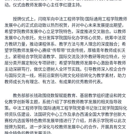
动。仪式由教师发展中心主任李红捷主持。
授牌仪式上，闫晓军向中法工程师学院/国际通用工程学院教师
发展中心的正式启动致以热烈祝贺，并对中心未来发展提出期望，
希望学院教师发展中心立足学院特色，深度推进交叉融合。以教师
发展中心为依托，充分发挥学院国际化办学核心优势，统筹中法双
方教研力量，推动课程体系、教学方法与育人理念的深度融合；
希
望学院教师发展中心
赓续“传帮带”优良传统，厚植青年教师成长沃
土。紧密结合学院双语教学、国际交流及涉外教研等岗位特点，分
层分类开展定制化专项研修；
希望学院教师发展中心
激励青年教师
主动深耕笃行，做优立德树人全环节实践。引导教师深入校企合作
与国际交流一线，将前沿案例与跨文化经验转化为教学素材，助力
教师成长为有理念、有方法、有成果的优秀教师代表。
教务部部长钱政围绕数智赋能教育、基层教学组织建设和跨文
化教学创新等主题，系统介绍了学校教师教学发展的相关指导政
策。中法工程师学院/国际通用工程学院党委书记张江就学院国际化
师资队伍建设、法国研究中心工作及承办西浦全国大学教学创新大
赛校内选拔等特色教师发展举措进行了介绍，并表示学院将以此次
授牌为契机，进一步深化与校教师发展中心的合作，开展具有交叉
融合特色的教师发展活动。