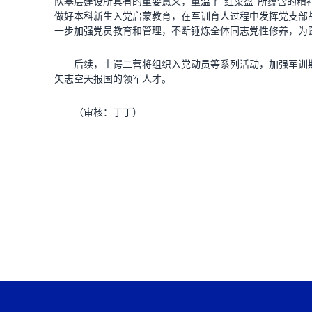
队基层建设所具有的重要意义，重温了“红菜盘”所蕴含的
做好本科新生入党启蒙教育，在军训育人过程中发挥党支部
一步加强党员教育和管理，不断锤炼全体同志党性修养，为圆
后续，士谔二营将组织入党动员等系列活动，加强军训
矢志空天报国的领军人才。
（审核：丁丁）