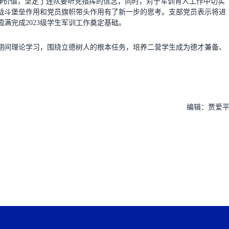
精神价值，坚定了连队要听党指挥的信念，同时，对于军训育人工作中切实
战斗堡垒作用和党员旗帜带头作用有了新一步的思考。支部党员表示将进
满完成2023级学生军训工作奠定基础。
期间理论学习，围绕立德树人的根本任务，培养二营学生成为德才兼备、
编辑：贾爱