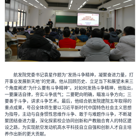
航发院党委书记袁星作题为“发扬斗争精神，凝聚奋进力量，打
开事业发展新天地”的党课。他从回顾历史、立足当下和展望未来三
个角度阐述“为什么要有斗争精神”。对如何发扬斗争精神，他指出，
一要廉洁自律，夯实斗争底气；二要靶向明确，瞄准斗争方向；三
要善于斗争，讲求斗争艺术。最后，他结合航发院建院五年取得的
重点成果，号召全体师生要以习近平新时代中国特色社会主义思想
为指导，主动与自身惯性思维作斗争、敢于与难题作斗争，不断凝
聚团结奋进力量，深化探索校企协同创新和产教融合育人的特区建
设之路，为实现航空发动机高水平科技自立自强和创新人才自主培
养作出新的更大贡献。