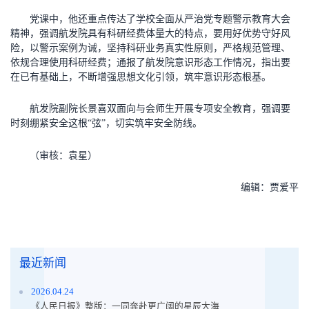
党课中，他还重点传达了学校全面从严治党专题警示教育大会
精神，强调航发院具有科研经费体量大的特点，要用好优势守好风
险，以警示案例为诫，坚持科研业务真实性原则，严格规范管理、
依规合理使用科研经费；通报了航发院意识形态工作情况，指出要
在已有基础上，不断增强思想文化引领，筑牢意识形态根基。
航发院副院长景喜双面向与会师生开展专项安全教育，强调要
时刻绷紧安全这根“弦”，切实筑牢安全防线。
（审核：袁星）
编辑：贾爱平
最近新闻
2026.04.24
《人民日报》整版：一同奔赴更广阔的星辰大海