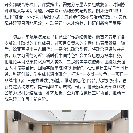
跨支部联合等项目，评委指出，需充分考量人员组成复杂、时间协
调难度大等实际问题，科学设计活动形式与规模，例如通过“线上 +
线下”结合、分批次开展等方式，兼顾参与效率与活动实效，切实保
障共建项目落地见效，推动党建与人才培养、科研创新协同发展。
随后，宇航学院党委书记徐亚军作总结讲话。他首先肯定了各
支部过往取得的工作成果，对项目负责人的辛勤付出表示赞赏。随
后，徐亚军提出三点期望：一是突出政治引领，将政治建设放在首
位，以学习贯彻习近平新时代中国特色社会主义思想为根本任务，
把理论学习成果转化为育人实效；二是聚焦学院使命，围绕航天强
国人才培养目标，回顾宇航学院的“火箭情”，推动党建工程与学科建
设、科研创新、学生成长深度融合，打造 “一支部一特色、一项目一
品牌”格局；三是推进数字赋能，借助信息化平台与大数据技术，创
新党建活动方式，提升组织生活质效。最后，他鼓励各支部以此次
答辩为契机总结经验、补齐短板，全力完成党建工程项目，推动学
院党建工作再上新台阶。