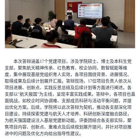
本次答辩涵盖17个党建项目，涉及学院硕士、博士及本科生党
支部，聚焦航天精神传承、红色教育、校企协同、数智赋能等维
度，集中展现基层党组织育人实效，各项目围绕背景、进展情况、
取得成果及后续计划展开汇报。答辩现场，17位项目负责人依次从
项目进展、创新点、实践反思总结及后续计划等方面进行阐述。各
支部以“航天报国”为主线，呈现丰富实践成果。答辩中，各项目也直
面挑战，如校企时间协调难、支部成员科研与活动平衡问题，并提
出优化方案。后续，学院将以此次答辩为契机，推动各支部深化项
目建设，持续探索党建与航天人才培养、科研创新深度融合路径，
为航天强国建设注入基层党建新动能。评委团结合各支部实际，聚
焦项目内容、创新点、重难点及后续规划展开提问，并针对项目推
进中的问题及优化方向给出指导性建议。