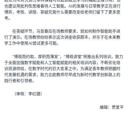
她认为AI对大部分本科课程可以起到概念学习的辅助支撑作用，但
也建议用批判性思维看待人工智能。AI的发展与日常教学正在进行
博弈，考核、讲授、答疑究竟什么需要改变给老师们留下了更多思
考。
在答疑环节，马昱春应在场教师要求，就如何制作智能助手进
行了演示。在场教师纷纷表示这次讲座收获颇丰，并乐于在未来教
学工作中使用AI尝试更多可能。
“博观而约取，厚积而薄发”，“博观讲堂”将推出系列培训，致力
于全面加强数字赋能和人工智能赋能的相关培训内容，不断优化培
训资源供给，在数字时代的巨大变革之中，为满足青年教师把握时
代发展机遇的需求，助力北航教师尽早成为新时代教学创新路上的
践行者和引领者。
（审核：李红捷）
编辑：贾爱平