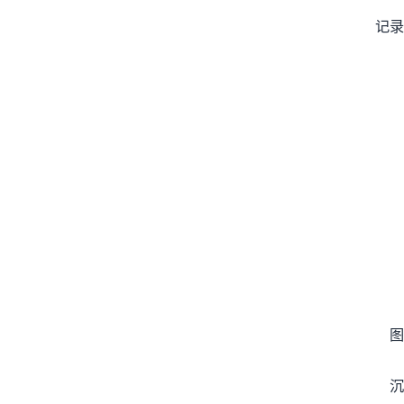
记录
图
沉