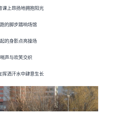
育课上昂扬地拥抱阳光
跑的脚步踏响场馆
起的身影点亮操场
哨声与欢笑交织
在挥洒汗水中肆意生长