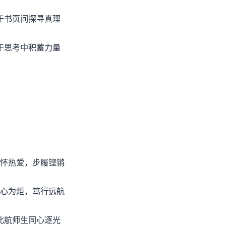
于书页间探寻真理
于思考中积蓄力量
怀热爱，步履铿锵
心为炬，笃行远航
北航师生同心逐光