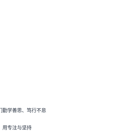
们勤学善思、笃行不怠
用专注与坚持