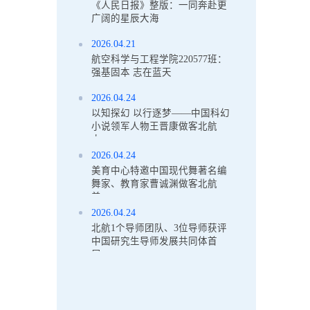
《人民日报》整版：一同奔赴更
广阔的星辰大海
2026.04.21
航空科学与工程学院220577班：
强基固本 志在蓝天
2026.04.24
以知探幻 以行逐梦——中国科幻
小说领军人物王晋康做客北航
大...
2026.04.24
美育中心特邀中国现代舞著名编
舞家、教育家曹诚渊做客北航
美...
2026.04.24
北航1个导师团队、3位导师获评
中国研究生导师发展共同体首
届...