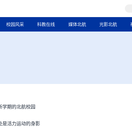
校园风采
科教在线
媒体北航
光影北航
！
新学期的北航校园
处是活力运动的身影