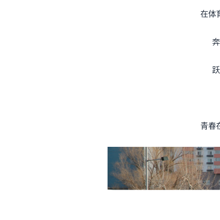
在体
奔
跃
青春