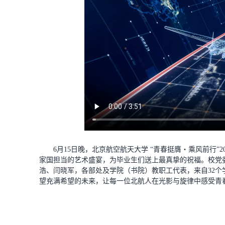
6月15日晚，北京航空航天大学 “青春挺膺・乘风前行
家国担当的艺术盛宴，为毕业生们送上最真挚的祝福。校党
浩、闫晓军，各部处及学院（书院）教职工代表，来自32个学
望充满希望的未来，让每一位北航人在光影与旋律中感受青