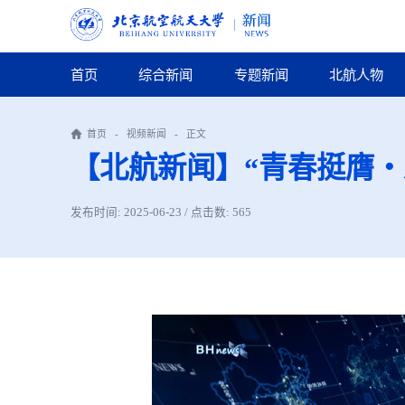
首页
综合新闻
专题新闻
北航人物
首页
-
视频新闻
-
正文
【北航新闻】“青春挺膺・
发布时间: 2025-06-23 / 点击数:
565