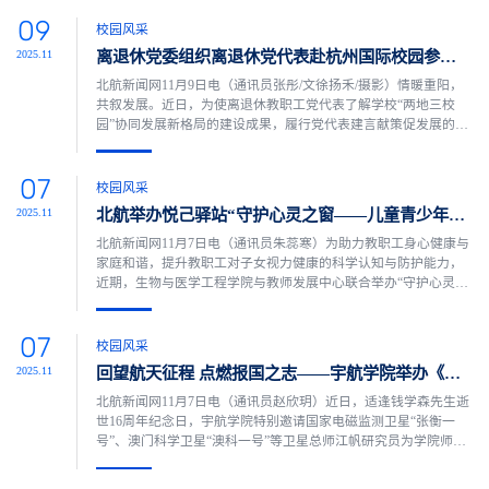
部处与学院的工会会员齐聚一堂，在指尖劳作中感受千年非遗的
09
独特魅力。专业引领，解锁千年工艺活动伊始，新媒体艺术与设
校园风采
计学院工会副主席向到场的老师们简要介绍了螺钿非遗的历史渊
离退休党委组织离退休党代表赴杭州国际校园参观调研
2025.11
源与...
北航新闻网11月9日电（通讯员张彤/文徐扬禾/摄影）情暖重阳，
共叙发展。近日，为使离退休教职工党代表了解学校“两地三校
园”协同发展新格局的建设成果，履行党代表建言献策促发展的职
责，离退休党委组织部分离退休党代表一行赴杭州北航国际创新
研究院（国新院）参观调研，凝聚老同志情感共识，感受杭州校
07
园快速发展。在国新院领导的介绍下，离退休党代表们详细了解
校园风采
校区规划、学科布局、科研突破及学生招生等情况，并参观了图
北航举办悦己驿站“守护心灵之窗——儿童青少年近视防控”专题讲座
2025.11
书...
北航新闻网11月7日电（通讯员朱蕊寒）为助力教职工身心健康与
家庭和谐，提升教职工对子女视力健康的科学认知与防护能力，
近期，生物与医学工程学院与教师发展中心联合举办“守护心灵之
窗——儿童青少年近视防控”专题讲座。本次讲座特邀国家儿童医
学中心、首都医科大学附属北京儿童医院眼科主任医师余继锋，
07
通过专业的讲解分享，为教职工们带来一场内容详实、贴近需求
校园风采
的视力健康科普。讲座由教师发展中心主任李红捷主持。讲座
回望航天征程 点燃报国之志——宇航学院举办《中国梦 航天梦》专题讲座
2025.11
中...
北航新闻网11月7日电（通讯员赵欣玥）近日，适逢钱学森先生逝
世16周年纪念日，宇航学院特别邀请国家电磁监测卫星“张衡一
号”、澳门科学卫星“澳科一号”等卫星总师江帆研究员为学院师生
带来题为《中国梦航天梦》的宇航大讲堂专题讲座，学院可重复
使用项目制试验班及其他各年级本研学生参与讲座，讲座由宇航