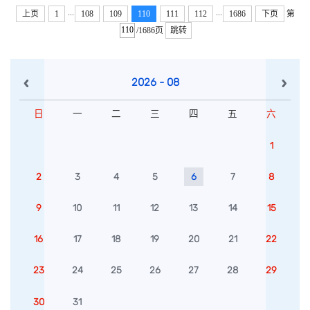
学院院长王伟宗主持。讲座伊始，江帆深情缅怀钱学森先生。作
...
...
上页
1
108
109
110
111
112
1686
下页
第
为中国航天事业的奠基人，钱学森先生的家国情怀与科学精神
/1686页
跳转
始...
2026 - 08
日
一
二
三
四
五
六
1
2
3
4
5
6
7
8
9
10
11
12
13
14
15
16
17
18
19
20
21
22
23
24
25
26
27
28
29
30
31