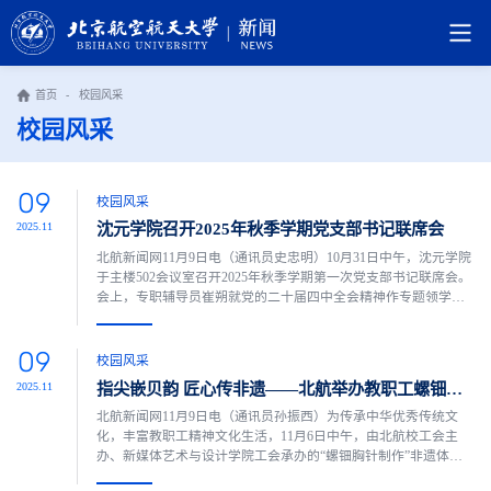
首页
-
校园风采
校园风采
09
校园风采
沈元学院召开2025年秋季学期党支部书记联席会
2025.11
北航新闻网11月9日电（通讯员史忠明）10月31日中午，沈元学院
于主楼502会议室召开2025年秋季学期第一次党支部书记联席会。
会上，专职辅导员崔朔就党的二十届四中全会精神作专题领学，
聚焦全会关于全面深化改革、推进国家治理体系现代化等重要部
署。刘科生结合全会公报内容，要求各支部必须坚定拥护“两个确
09
立”、坚决做到“两个维护”，把学习宣传贯彻党的二十届四中全会
校园风采
精神作为当前和今后一个时期的重大政治任务；同时，全体...
指尖嵌贝韵 匠心传非遗——北航举办教职工螺钿胸针制作活动
2025.11
北航新闻网11月9日电（通讯员孙振西）为传承中华优秀传统文
化，丰富教职工精神文化生活，11月6日中午，由北航校工会主
办、新媒体艺术与设计学院工会承办的“螺钿胸针制作”非遗体验
活动，在学院路校区教职工之家温馨举行。近50名来自17个机关