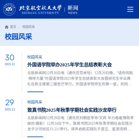
首页
-
校园风采
校园风采
30
校园风采
外国语学院举办2025年学生总结表彰大会
2025.12
北航新闻网12月30日电（通讯员范卓怡）12月26日晚，“语你同航
·榜样力量”外国语学院2025年学生总结表彰大会暨研究生毕业典
礼在新主楼第二报告厅举行。外国语学院师生欢聚一堂，共同回
顾2025年的累累硕果，携手展望2026年的希冀篇章。全体参会人
员共同观看2025年度外国语学院学子成就总结视频，回望2025年
29
外院学子以语言为舟、以奋斗为帆，在学术科研、科创竞赛、文
校园风采
体活动、志愿服务等多个领域留下了坚实的足迹，充分彰显了外
致真书院2025年秋季学期社会实践沙龙举行
2025.12
院...
北航新闻网12月29日电（通讯员刘朝臣李非/文宾·毕力格崔博政李
妺彤/摄影）12月24日下午，致真书院2025年秋季学期社会实践沙
龙于沙河校区J3-211举行。铎声启航实践队于昔正、星源流明实
践队胡景博、粤向未来实践队官鑫露、翼缕碧空实践队朱言秋、