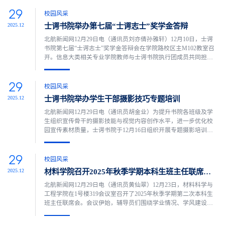
AI赋能社会治理实践队林思齐、北航大学生科技志愿服务队田耕
29
分享实践队的成长故事。致真书院全体学生参加此次沙龙。铎声
校园风采
启航实践队围绕“如何从零开始组建一支实践队？”讲述创建铎声...
士谔书院举办第七届“士谔志士”奖学金答辩
2025.12
北航新闻网12月29日电（通讯员刘亦倩孙雅轩）12月10日，士谔
书院第七届“士谔志士”奖学金答辩会在学院路校区主M102教室召
开。信息大类相关专业学院教师与士谔书院执行团成员共同担任
评委，百余名书院新生到场观摩。答辩会共有8名个人候选人与3
个候选集体参与。活动伊始，主持人介绍了“士谔志士”奖学金的
29
设立背景与答辩规则。随后，“士谔奖章”候选人、“七三奖章”候选
校园风采
人及“士谔星云”候选团队依次进行答辩。每位候选人陈...
士谔书院举办学生干部摄影技巧专题培训
2025.12
北航新闻网12月29日电（通讯员胡金业）为提升书院各班级及学
生组织宣传骨干的摄影技能与视觉内容创作水平，进一步优化校
园宣传素材质量，士谔书院于12月16日组织开展专题摄影培训。
本次培训由书院宣传媒体中心骨干成员郄家润同学主讲，面向书
院各班级宣传委员、学生组织宣传干事及博雅课程选修学员进
29
行。培训围绕活动摄影的全流程展开，系统讲解了从前期拍摄到
校园风采
后期处理的规范与技巧，内容涵盖取景构图、大型活动拍摄要点
材料学院召开2025年秋季学期本科生班主任联席会暨学业工作研讨会
2025.12
以及后...
北航新闻网12月29日电（通讯员黄仙翠）12月23日，材料科学与
工程学院在1号楼319会议室召开了2025年秋季学期第二次本科生
班主任联席会。会议伊始，辅导员们围绕学业情况、学风建设、
期末工作计划等方面，依次汇报了各班级的运行情况，并就期末
阶段的共性问题与班主任进行了深入交流。随后，班主任们结合