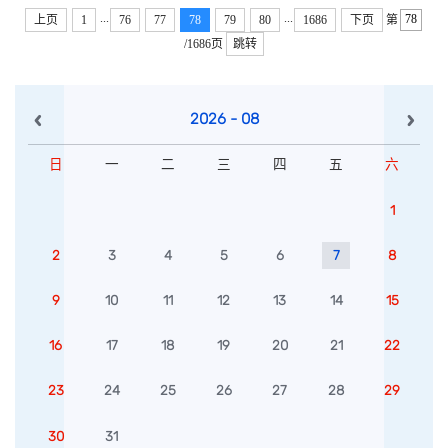
自身带班经验，就人才培养、专业宣传、学业帮扶等方面展开了
...
...
上页
1
76
77
78
79
80
1686
下页
第
讨论。班主任贺杨堃希望通过建立多层次学业支持体系和强化个
/1686页
跳转
性化...
2026 - 08
日
一
二
三
四
五
六
1
2
3
4
5
6
7
8
9
10
11
12
13
14
15
16
17
18
19
20
21
22
23
24
25
26
27
28
29
30
31