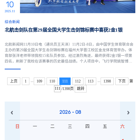
10
2025.11
综合新闻
北航击剑队在第29届全国大学生击剑锦标赛中喜获2金1银
​北航新闻网11月10日电（通讯员王天泽）11月2日-8日，由中国学生体育联合会
主办的第29届全国大学生击剑锦标赛在福州大学晋江校区金龙体育馆举办。体
育部张洋老师带领我校15名队员参加，经过激烈角逐，最终获得2金1银一项第
四名，刷新了我校在该赛事的历史最佳战绩。个人项目中，飞行学院姚智博荣
获甲组男子佩剑冠军；传源书院李威庆荣获甲组男子重剑亚军。团体项目中，
由姚智博、张瀚文、王思博和李坤阳组成的男子佩剑团体勇夺...
...
...
上页
1
109
110
111
112
113
1398
下页
第
/1398页
跳转
2026 - 08
日
一
二
三
四
五
六