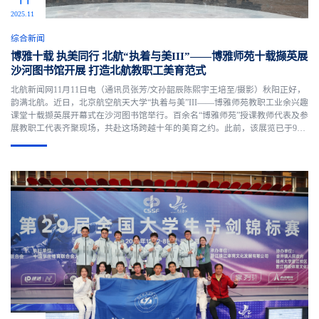
2025.11
综合新闻
博雅十载 执美同行 北航“执着与美III”——博雅师苑十载撷英展
沙河图书馆开展 打造北航教职工美育范式
北航新闻网11月11日电（通讯员张芳/文孙韶辰陈熙宇王培至/摄影）秋阳正好，
韵满北航。近日，北京航空航天大学“执着与美”III——博雅师苑教职工业余兴趣
课堂十载撷英展开幕式在沙河图书馆举行。百余名“博雅师苑”授课教师代表及参
展教职工代表齐聚现场，共赴这场跨越十年的美育之约。此前，该展览已于9月
25日在杭州校园完成首展。党委书记赵长禄参观杭州联展参展教职工代表在美
轮美奂的新图书馆共同庆祝“博雅师苑”开办十周....