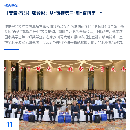
综合新闻
【青春·奋斗】张峻彩：从“热搜第三”到“直博第一”
还记得2022年高考北航官微报道过的那位自信满满的“社牛”男孩吗？3年前，他
头顶“自信”“乐观”“社牛”等关键词，踏进了北航的金秋校园，时隔3年，他荣获
国家奖学金等12项奖学金，在家乡川蜀大地开展68次招生宣讲，以面试第一直
博至航空发动机研究院，立志让“中国心”拥有强劲脉搏，他是北航能源与动力工
程学院2022级本科生张峻彩。张峻彩作为学生代表出席庆祝全国人民代表大会
成立70周年大会“觉得有意思，我就来了”做步....
11