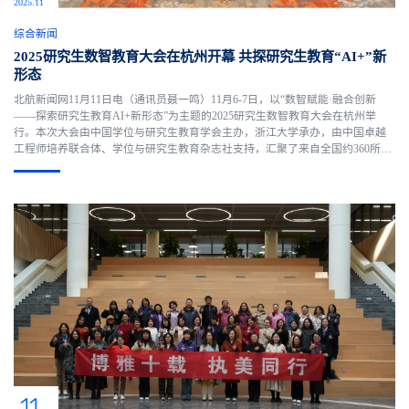
2025.11
综合新闻
2025研究生数智教育大会在杭州开幕 共探研究生教育“AI+”新
形态
北航新闻网11月11日电（通讯员聂一鸣）11月6-7日，以“数智赋能·融合创新
——探索研究生教育AI+新形态”为主题的2025研究生数智教育大会在杭州举
行。本次大会由中国学位与研究生教育学会主办，浙江大学承办，由中国卓越
工程师培养联合体、学位与研究生教育杂志社支持，汇聚了来自全国约360所院
校的1000余名代表。会议旨在贯彻落实《教育强国建设规划纲要（2024—2035
年）》，扎实推进国家教育数字化战略行动，积极打造人工智能....
11