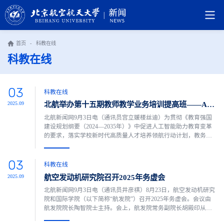
首页
-
科教在线
科教在线
03
科教在线
北航举办第十五期教师教学业务培训提高班——AI赋能专题
2025.09
北航新闻网9月3日电（通讯员宫立媛楼丝迪）为贯彻《教育强国
建设规划纲要（2024—2035年）》中促进人工智能助力教育变革
的要求，落实学校新时代高质量人才培养领航行动计划，教务
部、研究生院、教师发展中心联合举办2025年AI赋能专题教师教
学业务培训提高班。8月26日上午，开班仪式在学院路校区老主楼
03
主409教室举行，同时开设线上会场。本期培训班共吸引我校80余
科教在线
名教师以及来自山西省中阳一中的老师参加。开班仪式由教师发
航空发动机研究院召开2025年务虚会
2025.09
展中...
北航新闻网9月3日电（通讯员井彦祺）8月23日，航空发动机研究
院和国际学院（以下简称“航发院”）召开2025年务虚会。会议由
航发院院长陶智院士主持。会上，航发院常务副院长胡殿印从党
建思政、学科建设、科学研究、人才培养、国际合作、平台重