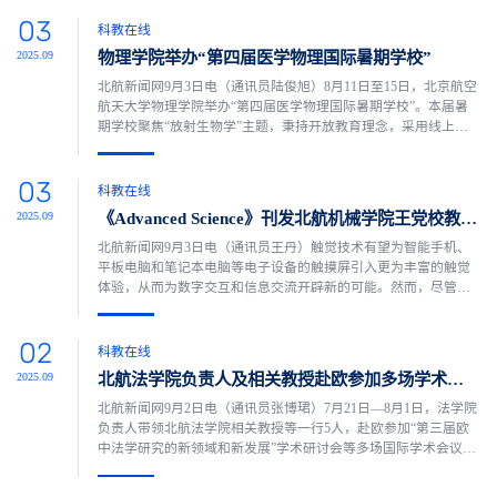
器、队伍建设等方面系统汇报了航发院“十四五”建设成效，并介
03
绍了“十五五”思路举措、保障措施及预期成效。航发院副院长全
科教在线
永凯围绕航发院实验平台建设情况作专题报告。与会专家对航
物理学院举办“第四届医学物理国际暑期学校”
2025.09
发...
北航新闻网9月3日电（通讯员陆俊旭）8月11日至15日，北京航空
航天大学物理学院举办“第四届医学物理国际暑期学校”。本届暑
期学校聚焦“放射生物学”主题，秉持开放教育理念，采用线上线
下融合模式，为学员呈现了一场学术盛宴。活动邀请到来自常州
第二人民医院、中国人民解放军总医院、中国医学科学院肿瘤医
03
院深圳医院、中国医学科学院肿瘤医院、中山大学肿瘤防治中
科教在线
心、四川省肿瘤医院、武汉大学人民医院、首都医科大学附属北
《Advanced Science》刊发北航机械学院王党校教授团队科研成果：面向触摸屏触觉反...
2025.09
京...
北航新闻网9月3日电（通讯员王丹）触觉技术有望为智能手机、
平板电脑和笔记本电脑等电子设备的触摸屏引入更为丰富的触觉
体验，从而为数字交互和信息交流开辟新的可能。然而，尽管视
觉显示技术的分辨率已取得显著提升，触觉像素的分辨率却明显
落后，限制了真正丰富用户体验所需的沉浸式触觉反馈。为解决
02
这一问题，近日，北京航空航天大学机械学院王党校教授团队联
科教在线
合香港城市大学、北京大学等合作单位，提出了一种完全透明的
北航法学院负责人及相关教授赴欧参加多场学术活动
2025.09
高分...
北航新闻网9月2日电（通讯员张博珺）7月21日—8月1日，法学院
负责人带领北航法学院相关教授等一行5人，赴欧参加“第三届欧
中法学研究的新领域和新发展”学术研讨会等多场国际学术会议。
7月22日，“人工智能时代涉外法治人才培养论坛”在德国奥古斯堡
大学法学院召开。来自德国奥古斯堡大学法学院、慕尼黑大学法