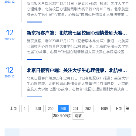
2023.12
新京报客户端2023年12月11日（记者和冠欣）报道：关注大学生
选...
心理健康，北航校园心理情景剧大赛举行12月10日晚，北京航空
航天大学第七届“心故事、心舞台”校园心理情景剧大赛决赛举
行，吸引了近800位观众。六部取材于学生生活的校园心理剧相继
上演，精彩纷呈，扣人心弦，受到师生一致好评。进入决赛的六
12
部作品《心锁》《为什么我这么孤单》《择难》《玫瑰与面包》
新京报客户端：北航第七届校园心理情景剧大赛举行
《当时间顶天立地》和《被爱的标准》，学生演员们的表演质朴
2023.12
新京报客户端2023年12月12日（记者李木易刘洋）报道：北航第
真实...
七届校园心理情景剧大赛举行12月10日晚，北京航空航天大学第
七届“心故事、心舞台”校园心理情景剧大赛决赛在学院路校区晨
兴音乐厅举行，情景剧取材于同学们身边发生的事，呈现了当代
大学生在自我认识、环境适应、生涯发展、时间管理、亲密关系
12
等方面上所遇到的问题，以及面对这些困境时内心的冲突与抉
北京日报客户端：关注大学生心理健康，北航校园心理情景剧大赛举行
择。《心锁》《为什么我这么孤单》《择难》《玫瑰与面包》
2023.12
北京日报客户端2023年12月11日（记者和冠欣）报道：关注大学
《当时...
生心理健康，北航校园心理情景剧大赛举行12月10日晚，北京航
空航天大学第七届“心故事、心舞台”校园心理情景剧大赛决赛举
行，吸引了近800位观众。六部取材于学生生活的校园心理剧相继
上演，精彩纷呈，扣人心弦，受到师生一致好评。进入决赛的六
部作品《心锁》《为什么我这么孤单》《择难》《玫瑰与面包》
...
...
上页
1
258
259
260
261
262
1009
下页
第
《当时间顶天立地》和《被爱的标准》，学生演员们的表演质朴
/1009页
跳转
真...