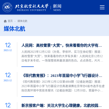
首页
-
媒体北航
媒体北航
12
人民网：高校雪景“大赏”，快来看看你的大学有多美！
2023.12
人民网2023年12月12日（孙竞、李依环、实习生徐纪雪）报道：
高校雪景“大赏”，快来看看你的大学有多美！人民网北京12月12
日电岁末冬初，一场瑞雪捎来最浪漫的告白。点点扬花，片片鹅
毛，大学校园与初雪的一场相遇，碰撞出诗情画意的美好。师生
们用相机记录这一银装素裹的世界，把所有美好和欢欣，定格在
12
最美的青春时光里……北京航空航天大学：一场初雪后，校园内
《现代教育报》：2023年首届中小学飞行器设计仿真邀请赛在京举办 6省市选手在虚拟...
冰花皑皑。媒体链接：http://edu.people.com.cn/n1/2023/1212/c...
2023.12
《现代教育报》2023年12月12日第4884期（记者赵艳国）报道：
2023年首届中小学飞行器设计仿真邀请赛在京举办6省市选手在虚
拟仿真环境中竞技本报讯（记者赵艳国）12月10日，首届中小学
飞行器设计仿真邀请赛在北京航空航天大学举行。该项赛事是在
“2023年中国大学生工程实践与创新能力大赛飞行器设计仿真赛”
12
基础上面向中小学生举办的科技类竞赛。本次邀请赛共设置航空
新京报客户端：关注大学生心理健康，北航校园心理情景剧大赛举行
救援赛和协同对抗赛两个赛题，吸引了6个省市的40多所学校的