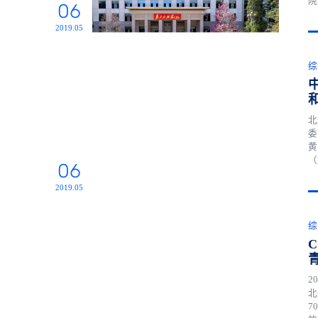
院
06
党
用
2019.05
综
北
委
黄
（
06
发
革
2019.05
综
2
北
7