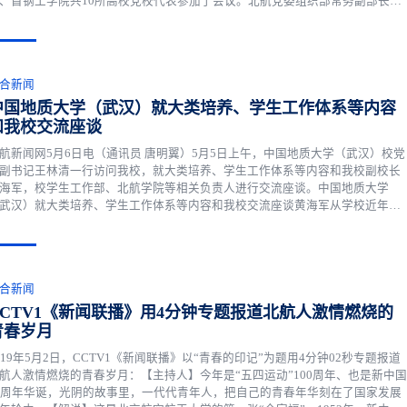
、首钢工学院共10所高校党校代表参加了会议。北航党委组织部常务副部长、
校常务副校长钟玲在会上致辞，希望进一步发展党校协作组工作机制，充分利
好片组会的平台，加强高校间交流合作，促进共同.....
合新闻
中国地质大学（武汉）就大类培养、学生工作体系等内容
和我校交流座谈
航新闻网5月6日电（通讯员 唐明翼）5月5日上午，中国地质大学（武汉）校党
副书记王林清一行访问我校，就大类培养、学生工作体系等内容和我校副校长
海军，校学生工作部、北航学院等相关负责人进行交流座谈。中国地质大学
武汉）就大类培养、学生工作体系等内容和我校交流座谈黄海军从学校近年的
展，两校区学科布局调整，师资队伍建设，学科评估，大类招生、大类培养改
背景及发展历程等方面进行了介绍。他指出，...
合新闻
CCTV1《新闻联播》用4分钟专题报道北航人激情燃烧的
青春岁月
019年5月2日，CCTV1《新闻联播》以“青春的印记”为题用4分钟02秒专题报道
航人激情燃烧的青春岁月：【主持人】今年是“五四运动”100周年、也是新中国
0周年华诞，光阴的故事里，一代代青年人，把自己的青春年华刻在了国家发展