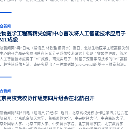
期太空作业、荒漠作业、深海作业成为可能。他们，就是北京航空航天大学“月
一号”团队。近日，他们刚刚...
合新闻
生物医学工程高精尖创新中心首次将人工智能技术应用于
FMT成像
航新闻网5月6日电（通讯员 林欧雅 杨潇宇）近日，北航生物医学工程高精尖创
中心的张光磊研究员团队在荧光分子成像技术研究上实现了突破性进展，首次
人工智能技术应用于FMT成像，研究实现了一种基于深度学习技术的FMT高精
、超快速成像方法。该研究提出了一种端到端(end-to-end)的基于三维卷积深度
器-解码器(Three-dimensional deep encoder-decoder,3D-En-Decoder)的重建方
。该研究成果发表在光学领域的国际知名期...
合新闻
北京高校党校协作组第四片组会在北航召开
航新闻网5月6日电（通讯员 吕经纬）近日，北京高校党校协作组第四片组会在
航召开。北京航空航天大学、首都师范大学、中央财经大学、中央民族大学、
京外国语大学、北京工商大学、中央音乐学院、北京舞蹈学院、北京教育学