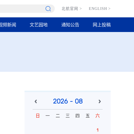
北航官网
>
ENGLISH
>
视频新闻
文艺园地
通知公告
网上投稿
2026 - 08
日
一
二
三
四
五
六
1