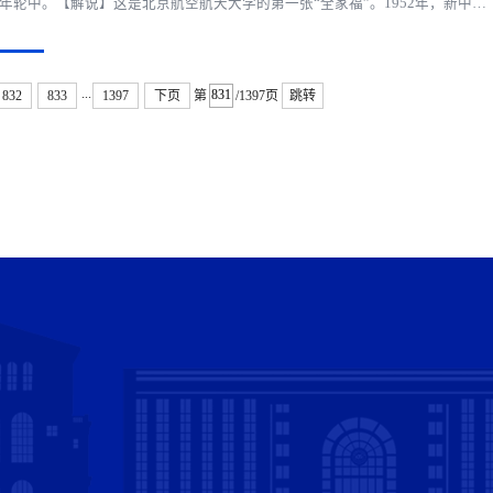
年轮中。【解说】这是北京航空航天大学的第一张“全家福”。1952年，新中国
一所航空航天高等院校成立，当年，一群怀揣着保家卫国、强国强军梦想的年
人汇聚在了一起，年仅十九岁的戚发轫...
...
832
833
1397
下页
第
/1397页
跳转