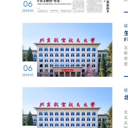
06
长
宫
2019.05
综
北
新
将
度
06
编码
法
2019.05
综
北
北
北