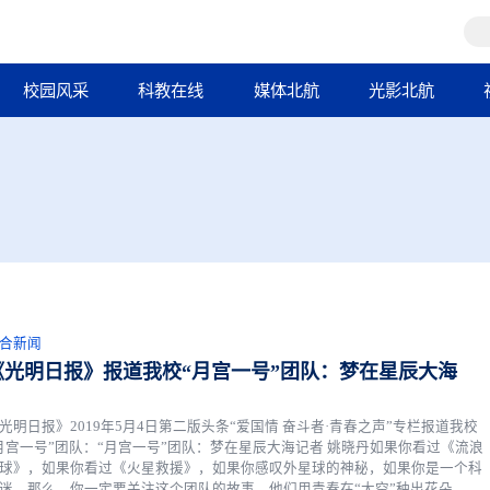
校园风采
科教在线
媒体北航
光影北航
合新闻
《光明日报》报道我校“月宫一号”团队：梦在星辰大海
光明日报》2019年5月4日第二版头条“爱国情 奋斗者·青春之声”专栏报道我校
月宫一号”团队：“月宫一号”团队：梦在星辰大海记者 姚晓丹如果你看过《流浪
球》，如果你看过《火星救援》，如果你感叹外星球的神秘，如果你是一个科
迷，那么，你一定要关注这个团队的故事，他们用青春在“太空”种出花朵，让